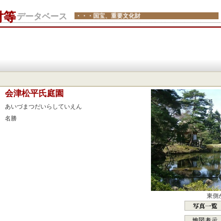
財等
データベース
・・・国宝、重要文化財
：
会津松平氏庭園
：
あいづまつだいらしていえん
：
名勝
：
：
：
：
：
：
東側
：
：