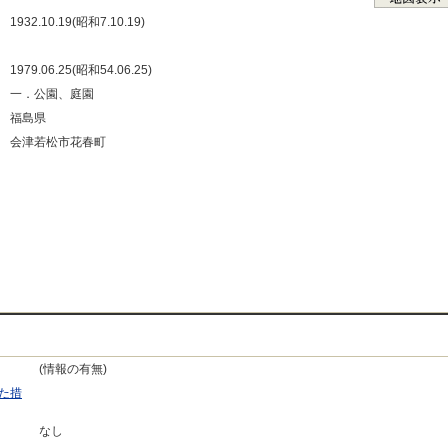
：
1932.10.19(昭和7.10.19)
：
：
1979.06.25(昭和54.06.25)
：
一．公園、庭園
：
福島県
：
会津若松市花春町
：
：
：
：
(情報の有無)
た措
なし