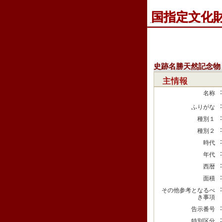
国指定文化
史跡名勝天然記念物
主情報
名称
ふりがな
種別１
種別２
時代
年代
西暦
面積
その他参考となるべ
き事項
告示番号
特別区分