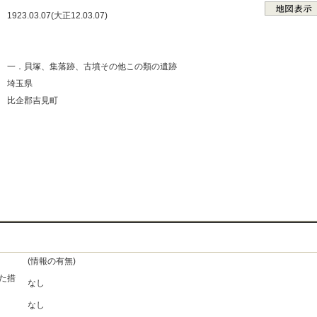
：
1923.03.07(大正12.03.07)
：
：
：
一．貝塚、集落跡、古墳その他この類の遺跡
：
埼玉県
：
比企郡吉見町
：
：
：
：
(情報の有無)
た措
なし
なし