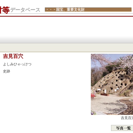
財等
データベース
・・・国宝、重要文化財
：
吉見百穴
：
よしみひゃっけつ
：
史跡
：
：
：
：
：
：
吉見百
：
：