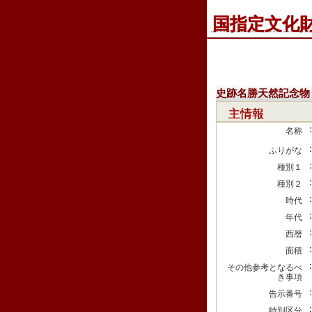
国指定文化
史跡名勝天然記念物
主情報
名称
ふりがな
種別１
種別２
時代
年代
西暦
面積
その他参考となるべ
き事項
告示番号
特別区分