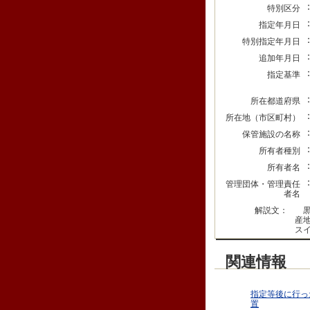
特別区分
指定年月日
特別指定年月日
追加年月日
指定基準
所在都道府県
所在地（市区町村）
保管施設の名称
所有者種別
所有者名
管理団体・管理責任
者名
解説文：
黒
産
ス
関連情報
指定等後に行っ
置