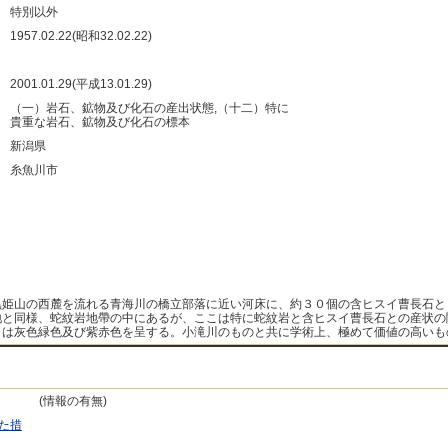
：
特別以外
：
1957.02.22(昭和32.02.22)
：
：
2001.01.29(平成13.01.29)
：
（一）岩石、鉱物及び化石の産出状態,（十二）特に
貴重な岩石、鉱物及び化石の標本
：
新潟県
：
糸魚川市
：
：
：
：
姫山の西麓を流れる青海川の橋立部落に近い河床に、約３０個の含ヒスイ曹長石と
地と同様、蛇紋岩地帶の中にあるが、ここは特に蛇紋岩と含ヒスイ曹長石との産状の
イは灰色緑色及び紫赤色を呈する。小滝川のものと共に学術上、極めて価値の高いも
(情報の有無)
た措