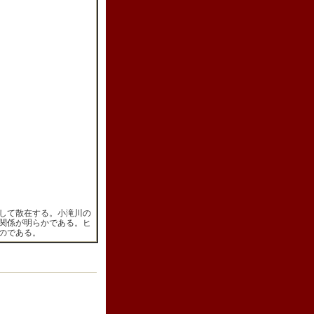
して散在する。小滝川の
関係が明らかである。ヒ
のである。