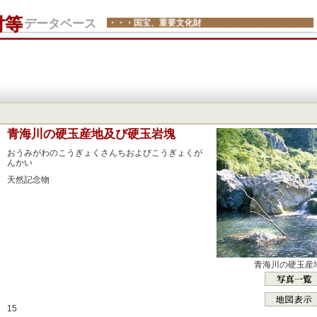
財等
データベース
・・・国宝、重要文化財
：
青海川の硬玉産地及び硬玉岩塊
：
おうみがわのこうぎょくさんちおよびこうぎょくが
んかい
：
天然記念物
：
：
：
：
：
青海川の硬玉産
：
：
15