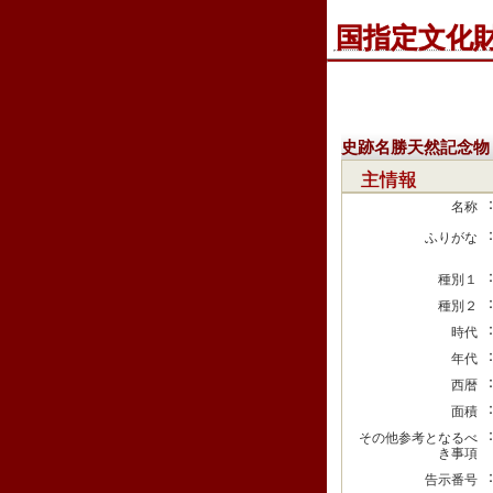
国指定文化
史跡名勝天然記念物
主情報
名称
ふりがな
種別１
種別２
時代
年代
西暦
面積
その他参考となるべ
き事項
告示番号